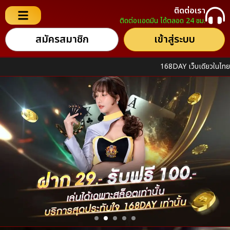
Skip
ติดต่อเรา
to
ติดต่อแอดมิน ได้ตลอด 24 ชม.
content
สมัครสมาชิก
เข้าสู่ระบบ
168DAY เว็บเดียวในไทยครบว