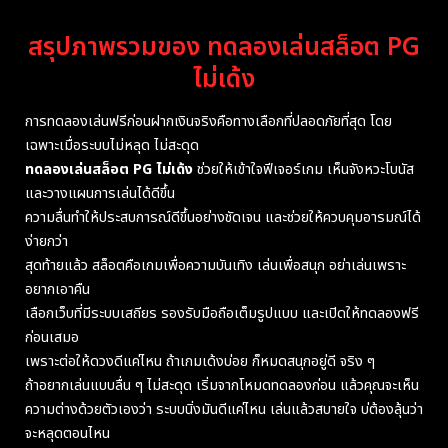
สรุปภาพรวมของ ทดลองเล่นสล็อต PG
ไม่เด้ง
การทดลองเล่นฟรีก่อนฝากเงินจริงคือทางเลือกที่ปลอดภัยที่สุด โดย
เฉพาะเมื่อระบบไม่หลุด ไม่สะดุด
ทดลองเล่นสล็อต PG ไม่เด้ง
ช่วยให้เข้าใจฟีเจอร์เกม เห็นจังหวะโบนัส
และวางแผนการเล่นได้ดีขึ้น
ความลื่นทำให้ประสบการณ์ดีขึ้นอย่างชัดเจน และช่วยให้ควบคุมอารมณ์ได้
ง่ายกว่า
สุดท้ายแล้ว สล็อตคือเกมเพื่อความบันเทิง เล่นเพื่อสนุก อย่าเล่นเพราะ
อยากเอาคืน
เลือกเว็บที่มีระบบเสถียร รองรับมือถือเต็มรูปแบบ และเปิดให้ทดลองฟรี
ก่อนเสมอ
เพราะต่อให้ดวงดีแค่ไหน ถ้าเกมเด้งบ่อย ก็หมดสนุกอยู่ดี จริง ๆ
ถ้าอยากเล่นแบบลื่น ๆ ไม่สะดุด เริ่มจากโหมดทดลองก่อน แล้วคุณจะเห็น
ความต่างด้วยตัวเองว่า ระบบนิ่งมันดีแค่ไหน เล่นแล้วสบายใจ บ่ต้องลุ้นว่า
จะหลุดตอนไหน