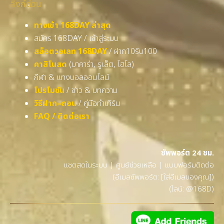
ลิงก์ด่วน
ทางเข้า 168DAY ล่าสุด
สมัคร 168DAY / เข้าสู่ระบบ
สล็อตวอเลท 168DAY
/ ฝาก10รับ100
คาสิโนสด
(บาคาร่า, รูเล็ต, ไฮโล)
กีฬา & แทงบอลออนไลน์
โปรโมชัน
/ ข่าว & บทความ
วิธีฝาก–ถอน
/ คู่มือทำเทิร์น
FAQ / ติดต่อเรา
ซัพพอร์ต 24 ชม.
แชตสดในระบบ | ศูนย์ช่วยเหลือ | แบบฟอร์มติดต่อ
(อีเมลซัพพอร์ต: [ใส่อีเมลของคุณ])
(ไลน์: @168D)