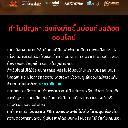
ทำไมปัญหาเด้งถึงเกิดขึ้นบ่อยกับสล็อต
ออนไลน์
เกมสล็อตจากค่าย PG เป็นเกมที่มีเอฟเฟกต์ละเอียด ภาพเคลื่อนไหวต่อ
เนื่อง และระบบโบนัสที่ซับซ้อนขึ้นทุกปี นั่นหมายความว่าเซิร์ฟเวอร์ของเว็บ
ต้องรองรับข้อมูลจำนวนมากในทุกการหมุน
ถ้าเว็บไซต์ไม่ได้ใช้ระบบที่เสถียร หรือไม่ได้ปรับให้เหมาะกับมือถือ เกมจะ
โหลดช้า และมีโอกาสหลุดง่าย โดยเฉพาะช่วงที่มีผู้เล่นออนไลน์พร้อมกัน
จำนวนมากและต้อง
ฝาก10รับ100
หลายคนอาจคิดว่าเกมเด้งเพราะดวงไม่ดี แต่ความจริงแล้วส่วนใหญ่เกิด
จากปัญหาทางเทคนิค เช่น อินเทอร์เน็ตไม่เสถียร เบราว์เซอร์เก่า หรือ
เซิร์ฟเวอร์รองรับไม่ไหว
คำค้นหาแบบ
เว็บสล็อต PG ทดลองเล่นฟรี ไม่เด้ง ไม่สะดุด
จึงสะท้อน
ความต้องการที่ชัดเจน ผู้เล่นอยากได้ระบบที่พร้อมจริง ไม่ใช่แค่มีเกมเยอะ